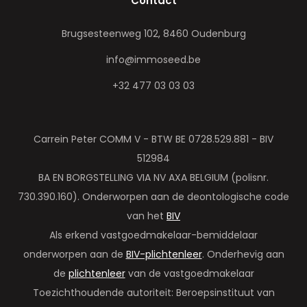
Contact
Brugsesteenweg 102, 8460 Oudenburg
info@immoseed.be
+32 477 03 03 03
Carrein Peter COMM V - BTW BE 0728.529.881 - BIV
512984
BA EN BORGSTELLING VIA NV AXA BELGIUM (polisnr.
730.390.160). Onderworpen aan de deontologische code
van het
BIV
Als erkend vastgoedmakelaar-bemiddelaar
onderworpen aan de
BIV-plichtenleer
. Onderhevig aan
de
plichtenleer
van de vastgoedmakelaar
Toezichthoudende autoriteit: Beroepsinstituut van